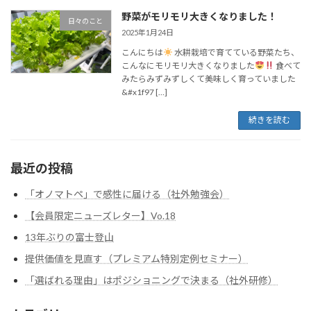
野菜がモリモリ大きくなりました！
日々のこと
2025年1月24日
こんにちは
水耕栽培で育てている野菜たち、
こんなにモリモリ大きくなりました
食べて
みたらみずみずしくて美味しく育っていました
&#x1f97 […]
続きを読む
最近の投稿
「オノマトペ」で感性に届ける（社外勉強会）
【会員限定ニューズレター】Vo.18
13年ぶりの富士登山
提供価値を見直す（プレミアム特別定例セミナー）
「選ばれる理由」はポジショニングで決まる（社外研修）