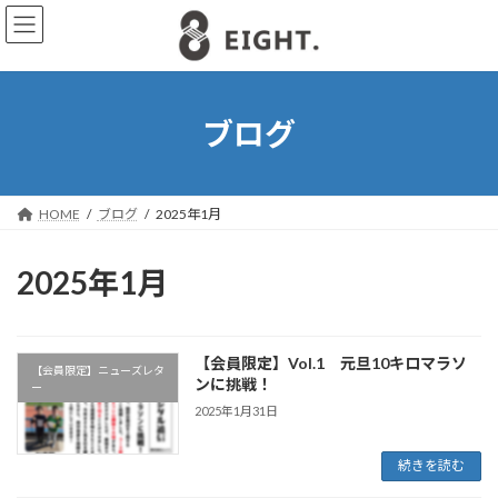
コ
ナ
ン
ビ
テ
ゲ
ン
ー
ツ
シ
へ
ョ
ブログ
ス
ン
キ
に
ッ
移
プ
動
HOME
ブログ
2025年1月
2025年1月
【会員限定】Vol.1 元旦10キロマラソ
【会員限定】ニューズレタ
ンに挑戦！
ー
2025年1月31日
続きを読む